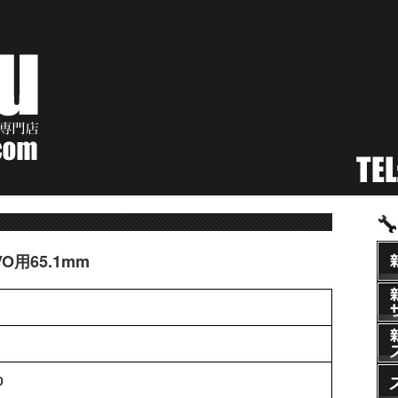
O用65.1mm
0