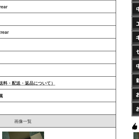
rear
2rear
送料・配送・返品について）
属
画像一覧